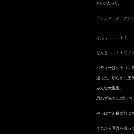
MCが入った。
「レディース アン
はふぅ～～～！？
なんと～～！！モノ
バディーはシカゴに
違った。明らかに圧
みんな大混乱。
思わず俺もCD買っ
やっぱ本人目の前に
それから写真を撮っ