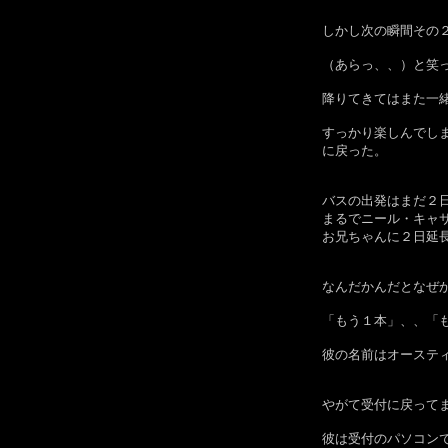
しかし次の瞬間その
（あらっ、、）と笑
降りてきてはまた一
すっかり楽しんでし
に戻った。
バスの出発はまだ２
まるでニール・キャ
お兄ちゃんに２日延
なんだかんだとなぜ
「もう１本」、、「
彼の名前はオーステ
やがて受付に戻って
彼は受付のパソコン