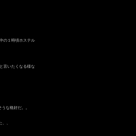
中の１時頃ホステル
と言いたくなる様な
そうな格好だ。。
た、、