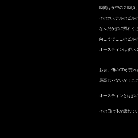
時間は夜中の２時頃
そのホステルのビル
なんだか妙に照れく
向こうでここのビル
オースティンはずい
おぉ、俺のCDが売
最高じゃないか！こ
オースティンとは妙
その日は体が疲れて