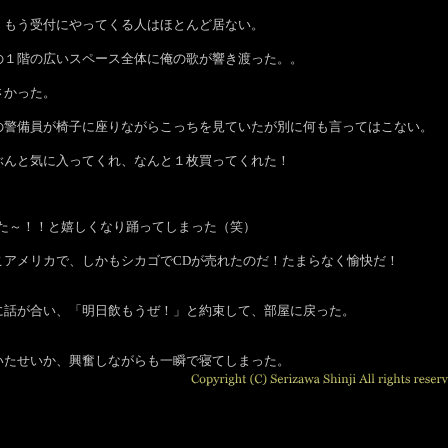
、もう受付にやってくる人はほとんど居ない。
の１階の広いスペース全体に俺の歌が響き渡った。。
さかった。
の警備員が椅子に座りながらこっちを見ていたが別に何も言ってはこない。
ぶんと気に入ってくれ、なんと１枚買ってくれた！
れた～！！と嬉しくなり踊ってしまった（笑）
こアメリカで、しかもシカゴでCDが売れたのだ！たまらなく愉快だ！
に話が合い、「明日飲もうぜ！」と約束して、部屋に戻った。
いたせいか、興奮しながらも一瞬で寝てしまった。