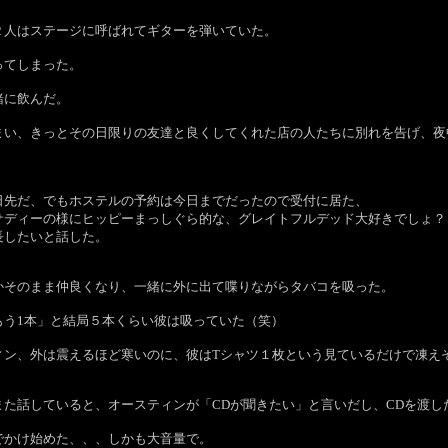
２人はステージに呼ばれてギターを弾いていた。
ってしまった。
緒に飲んだ。
まい、きっとその日限りの友達と良くしてくれた店の人たちに別れを告げ、夜
日先だ、でもホステルの予約は今日までだったので受付に居た、
サディーの様にヒッピーまっしぐら的な、グレイトフルデッド大好きでしょ？
長したいと話した。
かそのまま仲良くなり、一緒に外に出て喋りながらタバコを吸った。
もう1本」と結局５本くらい彼は吸っていた（笑）
ィン、外は震えるほど寒いのに、彼はTシャツ１枚という見ているだけで凍え
また話していると、オースティンが「CDが聞きたい」と言いだし、CDを渡し
でかけ始めた、、、しかも大音量で。