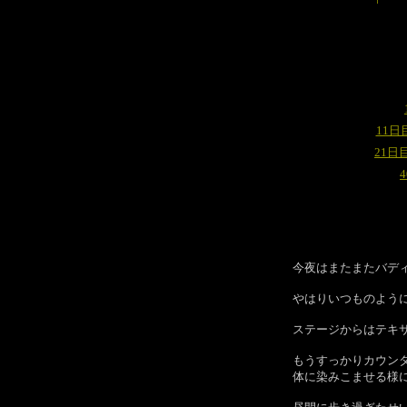
11日
21日
今夜はまたまたバデ
やはりいつものよう
ステージからはテキ
もうすっかりカウン
体に染みこませる様