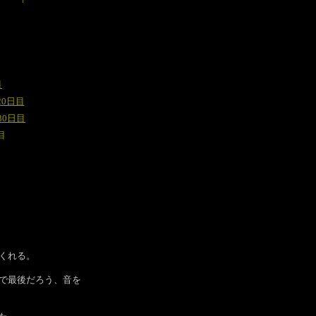
目
20日目
30日目
目
くれる。
で最後だろう、音を