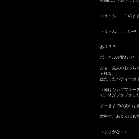
昼間に歩き過ぎたせ
（う～ん、、このま
（う～ん、、、いや
あり？？
ボーカルが変わった
おぉ、黒人のおっち
る様な、、
はたまたバディーガ
（俺はシカゴブルー
で、体がゾクゾクし
さっきまでの疲れは
途中で、あまりにも
（まさかな～）、、