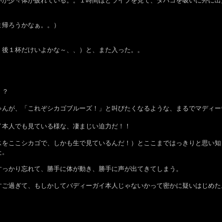
いか少々体が疲れている。。１時間ほどライブを見て、タバコを吸いに外に出
ま帰ろうかなぁ。。）
、後１杯だけいよかな～、、）と、また入った。。
！？
ゃんが、「これぞシカゴブルーズ！」と叫びたくなるような、まるでマディー
イ本人でも見ている様な、凄まじい迫力だ！！
スをここシカゴで、しかも生で見ているんだ！）とここまではっきりと思い知
た。
すっかり忘れて、勝手に体が動き、勝手に声が出てきてしまう。
すご過ぎて、もしかしてバディーガイ本人じゃないかって密かに疑いはじめた
、