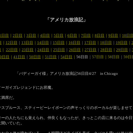
「アメリカ放浪記」
1日目
｜
2日目
｜
3日目
｜
4日目
｜
5日目
｜
6日目
｜
7日目
｜
8日目
｜
9日目
｜
10日
目
｜
12日目
｜
13日目
｜
14日目
｜
15日目
｜
16日目
｜
17日目
｜
18日目
｜
19日目
｜
目
｜
22日目
｜
23日目
｜
24日目
｜
25日目
｜
26日目
｜
27日目
｜
28日目
｜
29日目
｜
40日目
｜
41日目
｜
50日目
｜
51日目
｜
54日目
｜
56日目
｜57日目｜58日目｜59日
「バディーガイ様」アメリカ放浪記56日目4/27 in Chicago
ィーガイズレジェンドにお邪魔。
に満席だ。
サスブルース、スティービーレイボーンの声そっくりのボーカルが楽しませて
ターの人たちにも覚えられ、仲良くもなったが、きっとこの店に来るのは今日
に聞いていた。