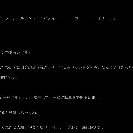
ド ジェントルメン～！！バディーーーーーガーーーーーイ！！！」
ホンであった（笑）
来たついでに自分の店を覗き、そこで１曲セッションでも、なんてノリだった
倒的だった。
ちゃった（笑）しかも握手して、一緒に写真まで撮る始末。。
すると興奮しちゃうね。
てくれた２人組と仲良くなり、同じテーブルで一緒に飲んだ。